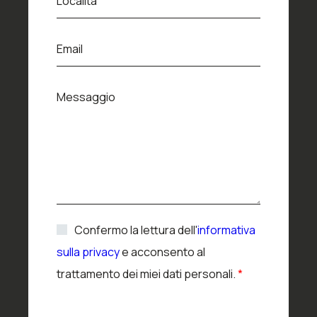
Località
o
c
a
E
l
Email
m
i
a
t
i
M
à
l
Messaggio
e
*
s
s
a
g
g
i
o
A
Confermo la lettura dell'
informativa
c
sulla privacy
e acconsento al
c
e
trattamento dei miei dati personali.
*
t
t
a