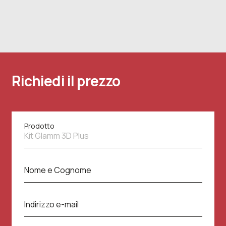
Richiedi il prezzo
Prodotto
P
r
o
d
N
o
Nome e Cognome
o
t
m
t
e
I
o
e
Indirizzo e-mail
n
c
d
o