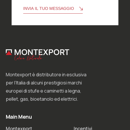
z
i
INVIA IL TUO MESSAGGIO
o
n
e
G
D
P
R
*
Montexport è distributore in esclusiva
per l’Italia di alcuni prestigiosi marchi
europei di stufe e caminetti a legna,
pellet, gas, bioetanolo ed elettrici.
Main Menu
Montexport
Incentivi