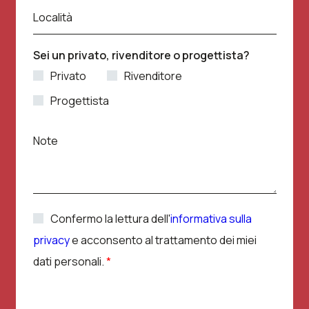
i
L
g
r
Località
o
n
i
c
o
z
a
m
Sei un privato, rivenditore o progettista?
z
l
e
o
Privato
Rivenditore
i
*
e
t
-
Progettista
à
m
*
a
N
i
Note
o
l
t
*
e
A
Confermo la lettura dell'
informativa sulla
c
privacy
e acconsento al trattamento dei miei
c
e
dati personali.
*
t
t
a