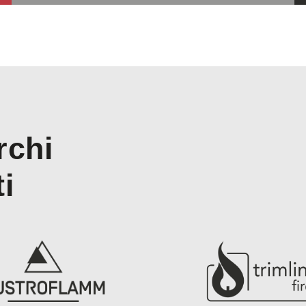
rchi
ti