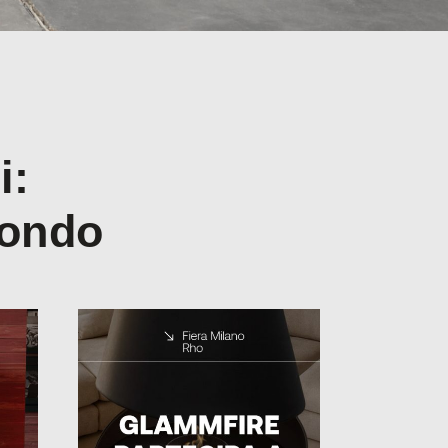
i:
mondo