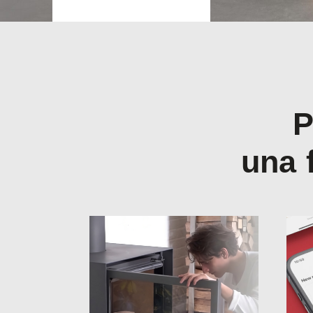
P
una 