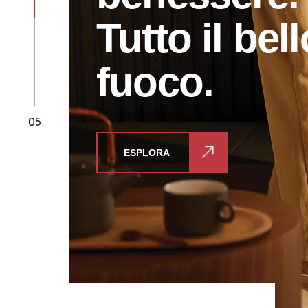
benessere.
Tutto il bel
05
ESPLORA
ESPLORA