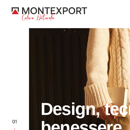
Design, tec
02