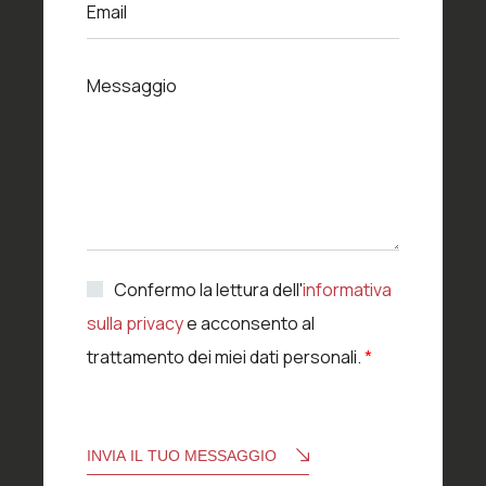
l
Email
m
i
a
t
i
M
à
l
Messaggio
e
*
s
s
a
g
g
i
o
A
Confermo la lettura dell'
informativa
c
sulla privacy
e acconsento al
c
e
trattamento dei miei dati personali.
*
t
t
a
z
i
INVIA IL TUO MESSAGGIO
o