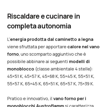
Riscaldare e cucinare in
completa autonomia
L’
energia prodotta dal caminetto a legna
viene sfruttata per apportare
calore nel vano
forno
, uno scomparto aggiuntivo che è
possibile abbinare ai seguenti
modelli di
monoblocco
(classe ambientale 4 stelle):
45×51 K, 45×57 K, 45×68 K, 55×45 K, 55×51 K,
55×57 K, 65×45 K, 65×51 K, 65×57 K, 75×39 K.
Pratico e innovativo, il
vano forno per i
monoblocchi Austroflamm
si caratterizza