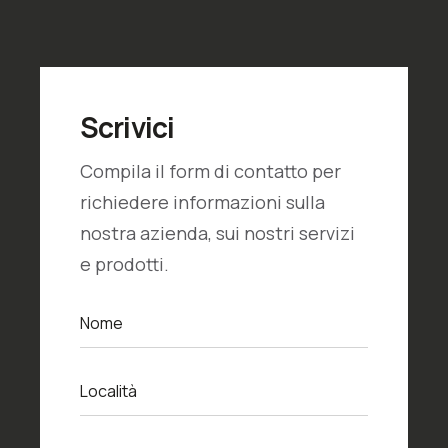
Scrivici
Compila il form di contatto per
richiedere informazioni sulla
nostra azienda, sui nostri servizi
e prodotti.
N
Nome
o
m
e
L
Località
o
c
a
E