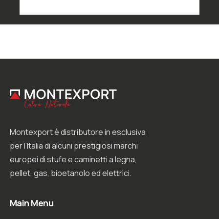
n
e
G
D
P
R
*
Montexport è distributore in esclusiva
per l’Italia di alcuni prestigiosi marchi
europei di stufe e caminetti a legna,
pellet, gas, bioetanolo ed elettrici.
Main Menu