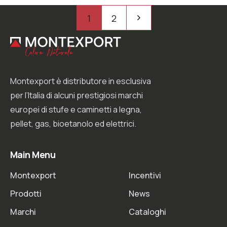
Paginazione
Pagination
1
2
degli
articoli
Montexport è distributore in esclusiva
per l’Italia di alcuni prestigiosi marchi
europei di stufe e caminetti a legna,
pellet, gas, bioetanolo ed elettrici.
Main Menu
Montexport
Incentivi
Prodotti
News
Marchi
Cataloghi