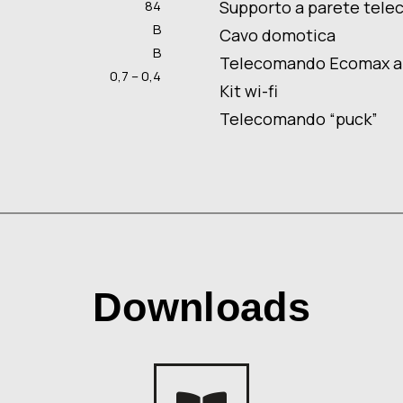
84
Supporto a parete tel
B
Cavo domotica
B
Telecomando Ecomax a
0,7 – 0,4
Kit wi-fi
Telecomando “puck”
Downloads