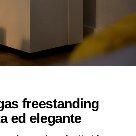
gas freestanding
a ed elegante