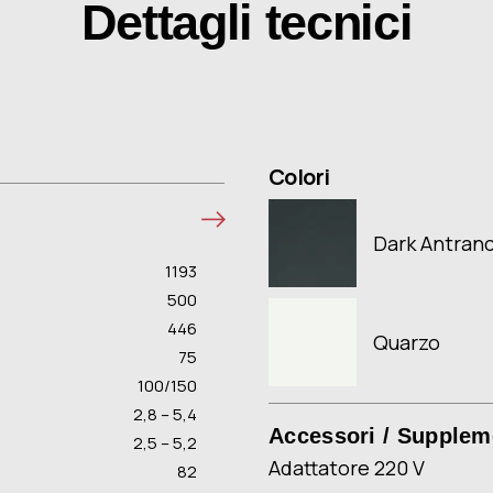
Dettagli tecnici
Colori
Dark Antranc
1193
500
446
Quarzo
75
100/150
2,8 – 5,4
Accessori / Supplem
2,5 – 5,2
Adattatore 220 V
82